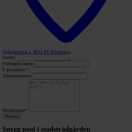
Oekelsestraat 3, 4891 PE Rijsbergen,
Namn
Företagets namn
E-postadress*
Telefonnummer
Meddelande*
Verstuur
Snygg pool i stadsträdgården