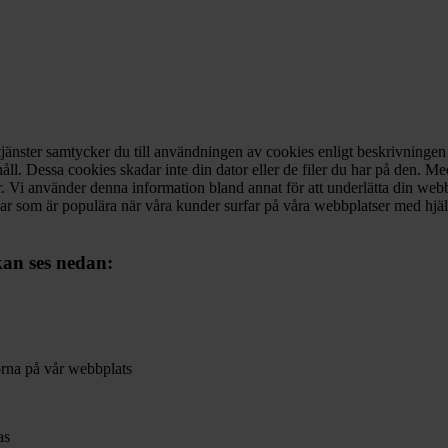
tjänster samtycker du till användningen av cookies enligt beskrivningen
ll. Dessa cookies skadar inte din dator eller de filer du har på den. Me
ster. Vi använder denna information bland annat för att underlätta din w
ar som är populära när våra kunder surfar på våra webbplatser med hjälp
kan ses nedan:
orna på vår webbplats
as