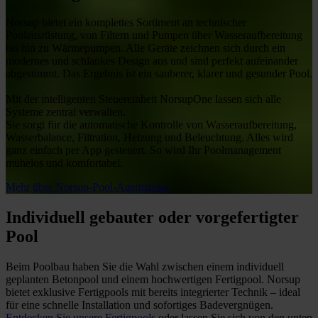
Norsup bietet ein komplettes Sortiment an technischer
Poolausrüstung, von Filtern und Pumpen über Wasseraufbereitung
bis hin zu Wärmepumpen. Alle Geräte zeichnen sich durch ein
modernes und schlankes Design aus und sind perfekt aufeinander
abgestimmt. Das Ergebnis ist ein sauberer, klarer und gesunder Pool.
Mit der intelligenten Steuereinheit NorsupOne lassen sich alle
Systeme zentral verwalten.
Sie sorgt für die automatische Kontrolle von Wasseraufbereitung,
Wasserbalance, Filtration, Heizung und Beleuchtung. Alles wird
ganz einfach per App gesteuert. So wird Ihr Poolmanagement
mühelos und komfortabel.
Mehr über Norsup-Pool-Ausrüstung
Individuell gebauter oder vorgefertigter
Pool
Beim Poolbau haben Sie die Wahl zwischen einem individuell
geplanten Betonpool und einem hochwertigen Fertigpool. Norsup
bietet exklusive Fertigpools mit bereits integrierter Technik – ideal
für eine schnelle Installation und sofortiges Badevergnügen.
Entdecken Sie unsere Fertigpools
oder lassen Sie sich von den unten