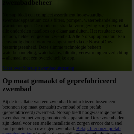
zwembadbeheer
Norsup biedt een compleet assortiment hoogwaardige
zwembadapparatuur, zoals filters, pompen, waterbehandeling en
warmtepompen. De moderne, strakke vormgeving zorgt ervoor dat
alle onderdelen naadloos op elkaar aansluiten. Het resultaat: een
schoon, helder en gezond zwembad. Alle Norsup-apparatuur kan
eenvoudig door u worden aangestuurd via de NorsupOne-
besturingseenheid. Deze slimme technologie beheert
waterbehandeling, waterbalans, filtratie, verwarming en verlichting
– allemaal met één overzichtelijke app.
Meer over Norsup zwembaduitrusting
Op maat gemaakt of geprefabriceerd
zwembad
Bij de installatie van een zwembad kunt u kiezen tussen een
betonnen (op maat gemaakt) zwembad of een prefab
(geprefabriceerd) zwembad. Norsup biedt hoogwaardige prefab
zwembaden met voorgemonteerde apparatuur. Deze zwembaden
zijn ideaal voor een snelle installatie en zorgen ervoor dat u snel
kunt genieten van uw eigen zwembad.
Bekijk hier onze prefab
zwembadopties
of ontdek de verschillende zwembadontwerpen