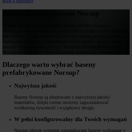
Blog o basenach
Baseny prefabrykowane Norsup
Norsup oferuje wysokiej jakości baseny prefabrykowane z
fabrycznie zainstalowanym wyposażeniem, dzięki czemu instalacja
jest szybsza i bezproblemowa. Ciesz się zaufaną jakością Norsup,
szybką konfiguracją i minimalnymi zakłóceniami - dzięki czemu
możesz szybciej zacząć pływać. Wstępnie zainstalowane baseny
Norsup są dostępne w różnych typach, rozmiarach i materiałach.
Dlaczego warto wybrać baseny
prefabrykowane Norsup?
Najwyższa jakość
Baseny Norsup są zbudowane z najwyższej jakości
materiałów, dzięki czemu możemy zagwarantować
wydłużoną żywotność i wyjątkowy design.
W pełni konfigurowalny dla Twoich wymagań
Norsup oferuje wstępnie zainstalowane baseny wykonane z